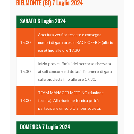
BIELMONTE (BI) 7 Luglio 2024
SABATO 6 Luglio 2024
Apertura verifica tessere e consegna
15.00
numeri di gara presso RACE OFFICE (ufficio
gare) fino alle ore 17.30.
Inizio prove ufficiali del percorso riservata
15.30
ai soli concorrenti dotati di numero di gara
sulla bicicletta fino alle ore 17.30.
TEAM MANAGER MEETING (riunione
18.00
tecnica). Alla riunione tecnica potrà
partecipare un solo D.S. per società.
DOMENICA 7 Luglio 2024