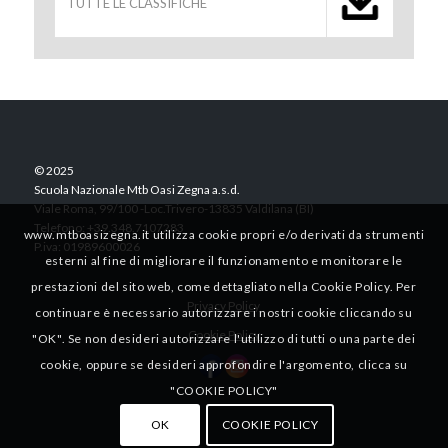
TUTTE LE CLASSIFICHE
© 2025
Scuola Nazionale Mtb Oasi Zegna a.s.d.
Viale Roma, 99/100 -Loc.Trivero-13835 Valdilana (BI)
Telefono: +39.348.7107283
www.mtboasizegna.it utilizza cookie propri e/o derivati da strumenti
P.iva: 01989600026
esterni al fine di migliorare il funzionamento e monitorare le
prestazioni del sito web, come dettagliato nella Cookie Policy. Per
Privacy Policy
continuare è necessario autorizzare i nostri cookie cliccando su
Cookie Policy
"OK". Se non desideri autorizzare l'utilizzo di tutti o una parte dei
cookie, oppure se desideri approfondire l'argomento, clicca su
"COOKIE POLICY"
OK
COOKIE POLICY