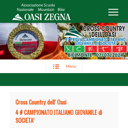
Menu
Cross Country dell’ Oasi
4 # CAMPIONATO ITALIANO GIOVANILE di
SOCIETA’