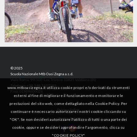
© 2025
Scuola Nazionale Mtb Oasi Zegna a.s.d.
Viale Roma, 99/100 -Loc.Trivero-13835 Valdilana (BI)
Telefono: +39.348.7107283
www.mtboasizegna.it utilizza cookie propri e/o derivati da strumenti
P.iva: 01989600026
esterni al fine di migliorare il funzionamento e monitorare le
prestazioni del sito web, come dettagliato nella Cookie Policy. Per
Privacy Policy
continuare è necessario autorizzare i nostri cookie cliccando su
Cookie Policy
"OK". Se non desideri autorizzare l'utilizzo di tutti o una parte dei
cookie, oppure se desideri approfondire l'argomento, clicca su
"COOKIE POLICY"