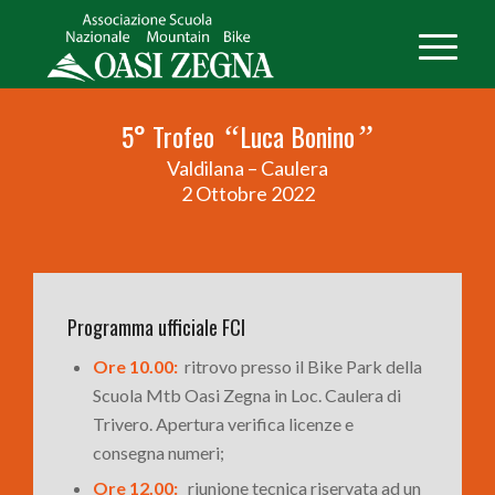
5° Trofeo
Luca Bonino
“
”
Valdilana – Caulera
2 Ottobre 2022
Programma ufficiale FCI
Ore 10.00:
ritrovo presso il Bike Park della
Scuola Mtb Oasi Zegna in Loc. Caulera di
Trivero. Apertura verifica licenze e
consegna numeri;
Ore 12.00:
riunione tecnica riservata ad un